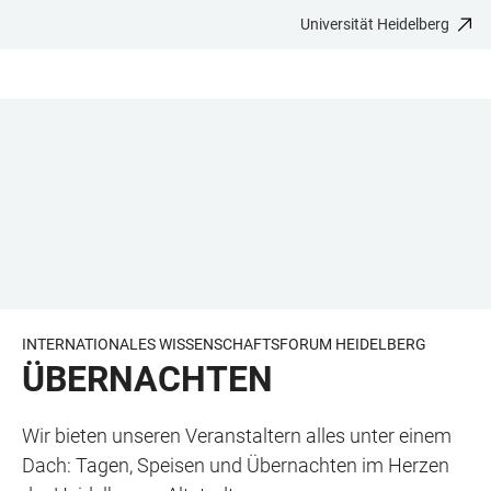
Universität Heidelberg
ZUM
HAUPTNAVIGATION
WEBSEITENSUCHE
LINKS
HAUPTINHALT
ÖFFNEN
ÖFFNEN
ZUR
BARRIEREFREIHEIT
INTERNATIONALES WISSENSCHAFTSFORUM HEIDELBERG
ÜBERNACHTEN
Wir bieten unseren Veranstaltern alles unter einem
Dach: Tagen, Speisen und Übernachten im Herzen