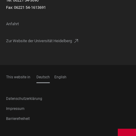
Tel: 06221 54-3690
Fax: 06221 54-1613691
Anfahrt
Zur Website der Universität Heidelberg
This website in
Deutsch
English
SPRACHEN
FOOTER
Datenschutzerklärung
LEGAL
Impressum
Barrierefreiheit
FOOTER