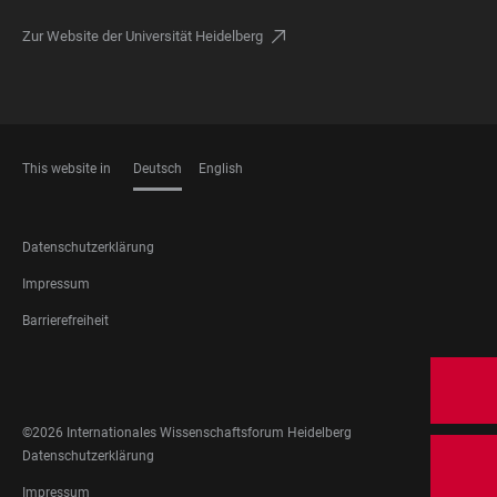
Zur Website der Universität Heidelberg
This website in
Deutsch
English
SPRACHEN
FOOTER
Datenschutzerklärung
LEGAL
Impressum
Barrierefreiheit
FOOTER
SOCIAL
MEDIA
©2026 Internationales Wissenschaftsforum Heidelberg
FOOTER
Datenschutzerklärung
LEGAL
Impressum