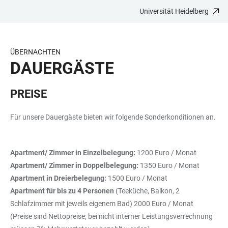
Universität Heidelberg
ZUM
HAUPTNAVIGATION
WEBSEITENSUCHE
LINKS
HAUPTINHALT
ÖFFNEN
ÖFFNEN
ZUR
BARRIEREFREIHEIT
ÜBERNACHTEN
DAUERGÄSTE
PREISE
Für unsere Dauergäste bieten wir folgende Sonderkonditionen an.
Apartment/ Zimmer in Einzelbelegung:
1200 Euro / Monat
Apartment/ Zimmer in Doppelbelegung:
1350 Euro / Monat
Apartment in Dreierbelegung:
1500 Euro / Monat
Apartment für bis zu 4 Personen
(Teeküche, Balkon, 2
Schlafzimmer mit jeweils eigenem Bad) 2000 Euro / Monat
(Preise sind Nettopreise; bei nicht interner Leistungsverrechnung